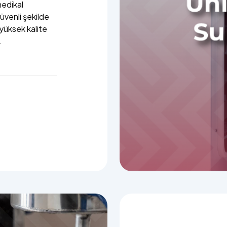
medikal
güvenli şekilde
 yüksek kalite
.