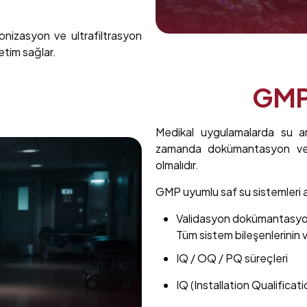
izasyon ve ultrafiltrasyon
letim sağlar.
GMP
Medikal uygulamalarda su ar
zamanda dokümantasyon ve v
olmalıdır.
GMP uyumlu saf su sistemleri aşa
Validasyon dokümantasy
Tüm sistem bileşenlerinin v
IQ / OQ / PQ süreçleri
IQ (Installation Qualificati