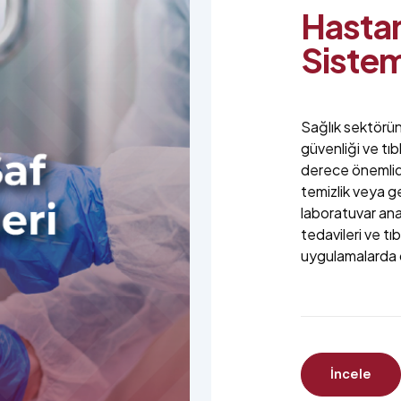
Hastan
Sistem
Sağlık sektörün
güvenliği ve tıb
derece önemlidi
temizlik veya g
laboratuvar anali
tedavileri ve tıb
uygulamalarda d
İncele