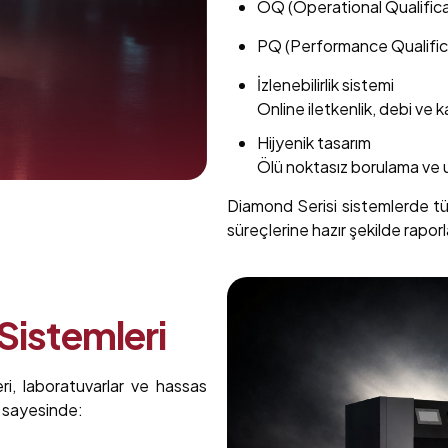
OQ (Operational Qualifica
PQ (Performance Qualific
İzlenebilirlik sistemi
Online iletkenlik, debi ve k
Hijyenik tasarım
Ölü noktasız borulama ve
Diamond Serisi sistemlerde tüm
süreçlerine hazır şekilde raporla
 Sistemleri
eri, laboratuvarlar ve hassas
si sayesinde: