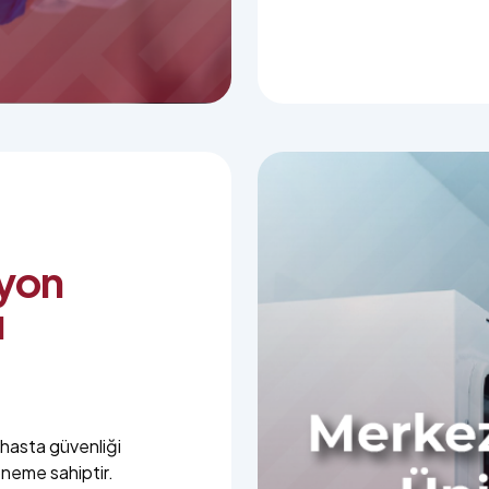
syon
u
 hasta güvenliği
öneme sahiptir.