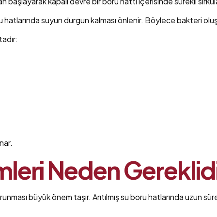
 başlayarak kapalı devre bir boru hattı içerisinde sürekli sirk
u hatlarında suyun durgun kalması önlenir. Böylece bakteri oluşu
tadır:
nar.
leri Neden Gereklid
korunması büyük önem taşır. Arıtılmış su boru hatlarında uzun sü