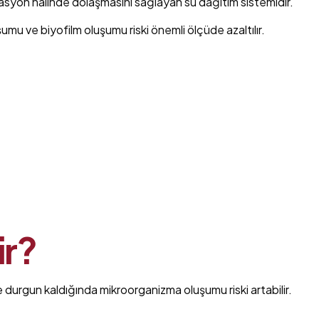
ülasyon halinde dolaşmasını sağlayan su dağıtım sistemidir.
mu ve biyofilm oluşumu riski önemli ölçüde azaltılır.
ir?
re durgun kaldığında mikroorganizma oluşumu riski artabilir.