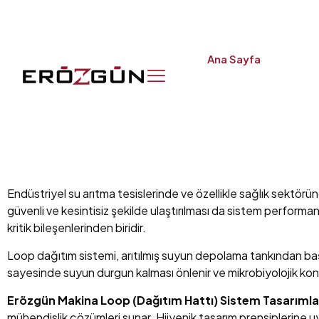
Ana Sayfa
Endüstriyel su arıtma tesislerinde ve özellikle sağlık sektöründ
güvenli ve kesintisiz şekilde ulaştırılması da sistem perfor
kritik bileşenlerinden biridir.
Loop dağıtım sistemi, arıtılmış suyun depolama tankından başl
sayesinde suyun durgun kalması önlenir ve mikrobiyolojik konta
Erözgün Makina Loop (Dağıtım Hattı) Sistem Tasarımla
mühendislik çözümleri sunar. Hijyenik tasarım prensiplerine uyg