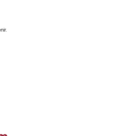
nir.
um