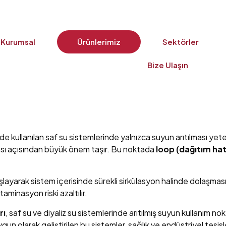
Kurumsal
Ürünlerimiz
Sektörler
Bize Ulaşın
e kullanılan saf su sistemlerinde yalnızca suyun arıtılması yeterl
mansı açısından büyük önem taşır. Bu noktada
loop (dağıtım hat
ayarak sistem içerisinde sürekli sirkülasyon halinde dolaşmasın
minasyon riski azaltılır.
rı
, saf su ve diyaliz su sistemlerinde arıtılmış suyun kullanım nok
un olarak geliştirilen bu sistemler, sağlık ve endüstriyel tesisl