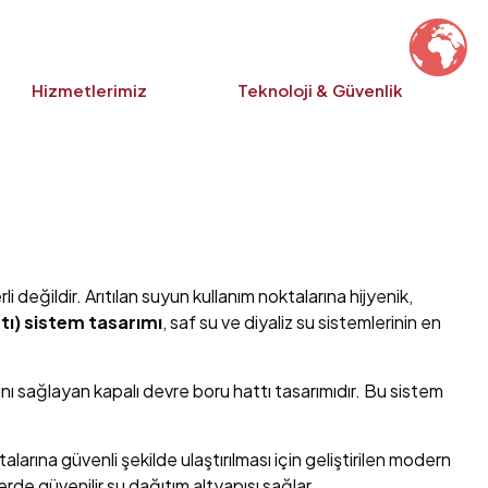
Hizmetlerimiz
Teknoloji & Güvenlik
i değildir. Arıtılan suyun kullanım noktalarına hijyenik,
tı) sistem tasarımı
, saf su ve diyaliz su sistemlerinin en
ı sağlayan kapalı devre boru hattı tasarımıdır. Bu sistem
talarına güvenli şekilde ulaştırılması için geliştirilen modern
erde güvenilir su dağıtım altyapısı sağlar.