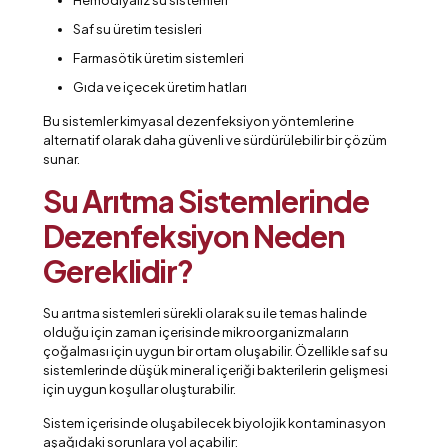
Saf su üretim tesisleri
Farmasötik üretim sistemleri
Gıda ve içecek üretim hatları
Bu sistemler kimyasal dezenfeksiyon yöntemlerine
alternatif olarak daha güvenli ve sürdürülebilir bir çözüm
sunar.
Su Arıtma Sistemlerinde
Dezenfeksiyon Neden
Gereklidir?
Su arıtma sistemleri sürekli olarak su ile temas halinde
olduğu için zaman içerisinde mikroorganizmaların
çoğalması için uygun bir ortam oluşabilir. Özellikle saf su
sistemlerinde düşük mineral içeriği bakterilerin gelişmesi
için uygun koşullar oluşturabilir.
Sistem içerisinde oluşabilecek biyolojik kontaminasyon
aşağıdaki sorunlara yol açabilir: