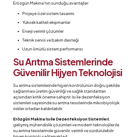
Erözgün Makina’nın sunduğu avantajlar:
Projeye özel sistem tasarımı
Yüksek kaliteli ekipmanlar
Enerji verimli çözümler
Teknik servis ve bakım desteği
Uzun ömürlü sistem performansı
Su Arıtma Sistemlerinde
Güvenilir Hijyen Teknolojisi
Su arıtma sistemlerinde hijyen kontrolünün doğru şekilde
sağlanması üretim güvenliği ve sağlık standartları
açısından kritik öneme sahiptir. Isı ile dezenfeksiyon
sistemleri sayesinde su arıtma tesislerinde mikrobiyolojik
riskler ortadan kaldırılabilir.
Erözgün Makina Isı ile Dezenfeksiyon Sistemleri
,
gelişmiş mühendislik çözümleri ve modern teknolojiler ile
su arıtma tesislerinde güvenilir, verimli ve sürdürülebilir
hijyen kontrolü sağlamaktad