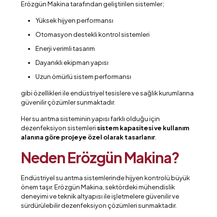
Erözgün Makina tarafından geliştirilen sistemler;
Yüksek hijyen performansı
Otomasyon destekli kontrol sistemleri
Enerji verimli tasarım
Dayanıklı ekipman yapısı
Uzun ömürlü sistem performansı
gibi özellikleri ile endüstriyel tesislere ve sağlık kurumlarına
güvenilir çözümler sunmaktadır.
Her su arıtma sisteminin yapısı farklı olduğu için
dezenfeksiyon sistemleri
sistem kapasitesi ve kullanım
alanına göre projeye özel olarak tasarlanır
.
Neden Erözgün Makina?
Endüstriyel su arıtma sistemlerinde hijyen kontrolü büyük
önem taşır. Erözgün Makina, sektördeki mühendislik
deneyimi ve teknik altyapısı ile işletmelere güvenilir ve
sürdürülebilir dezenfeksiyon çözümleri sunmaktadır.